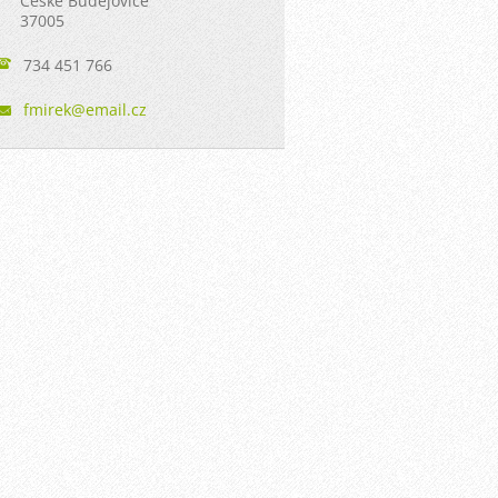
České Budějovice
37005
734 451 766
fmirek@e
mail.cz