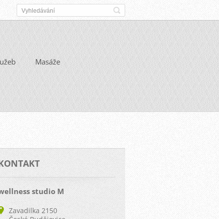
lužeb
Masáže
KONTAKT
wellness studio M
Zavadilka 2150