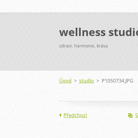
wellness stud
zdraví, harmonie, krása
Úvod
>
studio
>
P1050734.JPG
Předchozí
S