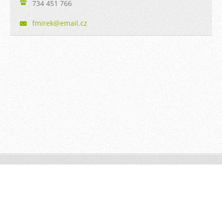
734 451 766
fmirek@e
mail.cz
© 2014 Všechna práva vyhrazena.
Tvorba webových stránek zdarma