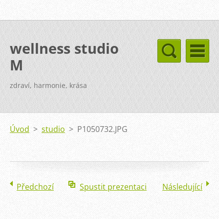
wellness studio
M
zdraví, harmonie, krása
Úvod
>
studio
>
P1050732.JPG
Předchozí
Spustit prezentaci
Následující