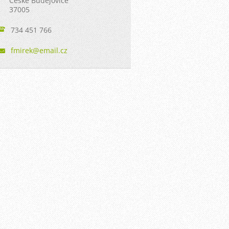
České Budějovice
37005
734 451 766
fmirek@e
mail.cz