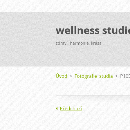
wellness stud
zdraví, harmonie, krása
Úvod
>
Fotografie studia
>
P10
Předchozí