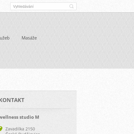
lužeb
Masáže
KONTAKT
wellness studio M
Zavadilka 2150